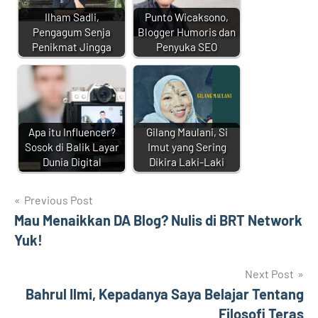
Ilham Sadli,
Punto Wicaksono,
Pengagum Senja
Blogger Humoris dan
Penikmat Jingga
Penyuka SEO
Apa itu Influencer?
Gilang Maulani, Si
Sosok di Balik Layar
Imut yang Sering
Dunia Digital
Dikira Laki-Laki
Navigasi
Previous Post
Mau Menaikkan DA Blog? Nulis di BRT Network
pos
Yuk!
Next Post
Bahrul Ilmi, Kepadanya Saya Belajar Tentang
Filosofi Teras