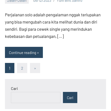
Jalan-Jalan
05/12/2023
Yuni Bint Saniro
2
comments
Perjalanan solo adalah pengalaman nggak terlupakan
yang bisa mengubah cara kita melihat dunia dan diri
sendiri. Bagi para cewek single yang merindukan
kebebasan dan petualangan, […]
Continue reading
Paginasi
Next
1
2
»
Posts
pos
Cari
Cari