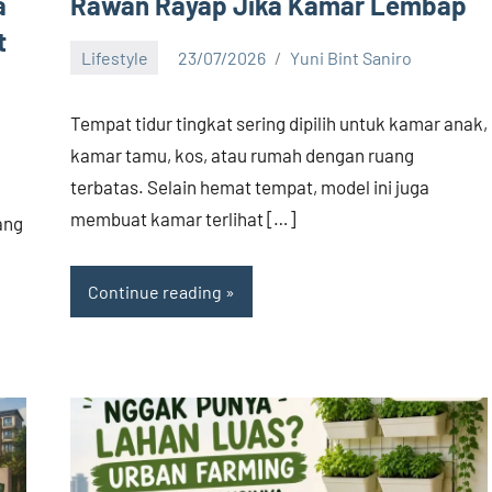
a
Rawan Rayap Jika Kamar Lembap
t
Lifestyle
23/07/2026
Yuni Bint Saniro
No
comments
Tempat tidur tingkat sering dipilih untuk kamar anak,
kamar tamu, kos, atau rumah dengan ruang
terbatas. Selain hemat tempat, model ini juga
membuat kamar terlihat […]
ang
Continue reading