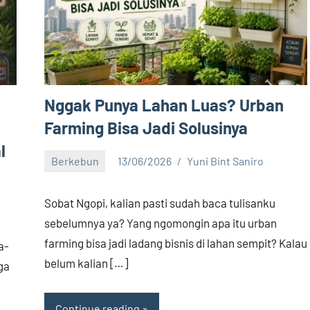
Nggak Punya Lahan Luas? Urban
Farming Bisa Jadi Solusinya
l
Berkebun
13/06/2026
Yuni Bint Saniro
5
comments
Sobat Ngopi, kalian pasti sudah baca tulisanku
sebelumnya ya? Yang ngomongin apa itu urban
farming bisa jadi ladang bisnis di lahan sempit? Kalau
a-
belum kalian […]
ga
Continue reading