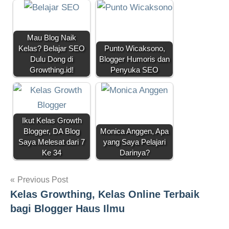
Mau Blog Naik
Kelas? Belajar SEO
Punto Wicaksono,
Dulu Dong di
Blogger Humoris dan
Growthing.id!
Penyuka SEO
Ikut Kelas Growth
Blogger, DA Blog
Monica Anggen, Apa
Saya Melesat dari 7
yang Saya Pelajari
Ke 34
Darinya?
Navigasi
Previous Post
Kelas Growthing, Kelas Online Terbaik
pos
bagi Blogger Haus Ilmu