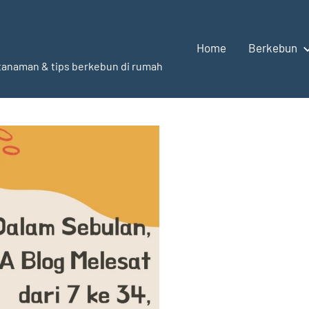
Home
Berkebun
g tanaman & tips berkebun di rumah