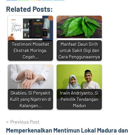
Related Posts:
Testimoni Mosehat
Manfaat Daun Sirih
Ekstrak Moringa,
untuk Sakit Gigi dan
Cegah…
Cara Penggunaannya
Skabies, Si Penyakit
Irwin Andriyanto, Si
Kulit yang Ngetren di
Pemilik Tendangan
Kalangan…
Madun
Navigasi
Previous Post
Memperkenalkan Mentimun Lokal Madura dan
pos