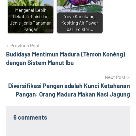
Mengenal Lebih
Dekat Definisi dan
Yuyu Kangkang,
Jenis-jenis Tanaman
Kepiting Air Tawar
Pangan
dari Folklor…
Navigasi
Previous Post
Budidaya Mentimun Madura (Tèmon Konèng)
pos
dengan Sistem Manut Ibu
Next Post
Diversifikasi Pangan adalah Kunci Ketahanan
Pangan: Orang Madura Makan Nasi Jagung
6 comments