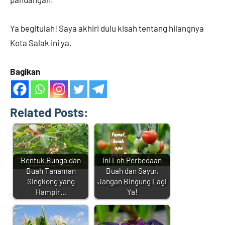
Ya begitulah! Saya akhiri dulu kisah tentang hilangnya
Kota Salak ini ya.
Bagikan
Related Posts:
Bentuk Bunga dan
Ini Loh Perbedaan
Buah Tanaman
Buah dan Sayur,
Singkong yang
Jangan Bingung Lagi
Hampir…
Ya!