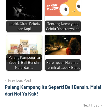
Lelaki, Gitar, Rokok,
Tentang Nama yang
dan Kopi
Selalu Dipertanyakan
Pulang Kampung Itu
Seperti Beli Bensin,
Perempuan Malam di
Mulai dari…
Terminal Lebak Bulus
Navigasi
Previous Post
Pulang Kampung Itu Seperti Beli Bensin, Mulai
pos
dari Nol Ya Kak!
Next Post