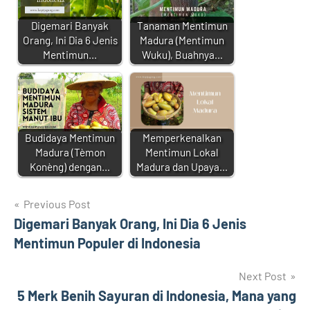
Digemari Banyak
Tanaman Mentimun
Orang, Ini Dia 6 Jenis
Madura (Mentimun
Mentimun…
Wuku), Buahnya…
Budidaya Mentimun
Memperkenalkan
Madura (Tèmon
Mentimun Lokal
Konèng) dengan…
Madura dan Upaya…
Navigasi
Previous Post
Digemari Banyak Orang, Ini Dia 6 Jenis
pos
Mentimun Populer di Indonesia
Next Post
5 Merk Benih Sayuran di Indonesia, Mana yang