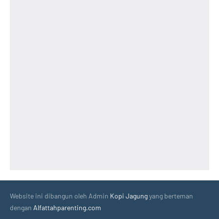
Website ini dibangun oleh Admin
Kopi Jagung
yang berteman
dengan
Alfattahparenting.com