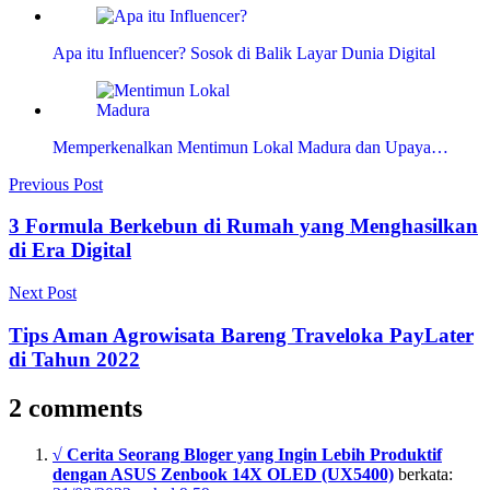
Apa itu Influencer? Sosok di Balik Layar Dunia Digital
Memperkenalkan Mentimun Lokal Madura dan Upaya…
Navigasi
Previous Post
pos
3 Formula Berkebun di Rumah yang Menghasilkan
di Era Digital
Next Post
Tips Aman Agrowisata Bareng Traveloka PayLater
di Tahun 2022
2 comments
√ Cerita Seorang Bloger yang Ingin Lebih Produktif
dengan ASUS Zenbook 14X OLED (UX5400)
berkata: