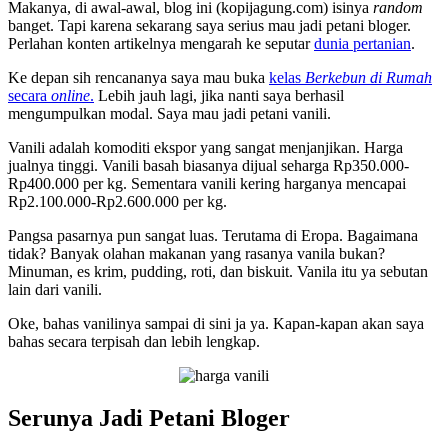
Makanya, di awal-awal, blog ini (kopijagung.com) isinya
random
banget. Tapi karena sekarang saya serius mau jadi petani bloger.
Perlahan konten artikelnya mengarah ke seputar
dunia pertanian
.
Ke depan sih rencananya saya mau buka
kelas
Berkebun di Rumah
secara
online
.
Lebih jauh lagi, jika nanti saya berhasil
mengumpulkan modal. Saya mau jadi petani vanili.
Vanili adalah komoditi ekspor yang sangat menjanjikan. Harga
jualnya tinggi. Vanili basah biasanya dijual seharga Rp350.000-
Rp400.000 per kg. Sementara vanili kering harganya mencapai
Rp2.100.000-Rp2.600.000 per kg.
Pangsa pasarnya pun sangat luas. Terutama di Eropa. Bagaimana
tidak? Banyak olahan makanan yang rasanya vanila bukan?
Minuman, es krim, pudding, roti, dan biskuit. Vanila itu ya sebutan
lain dari vanili.
Oke, bahas vanilinya sampai di sini ja ya. Kapan-kapan akan saya
bahas secara terpisah dan lebih lengkap.
Serunya Jadi Petani Bloger