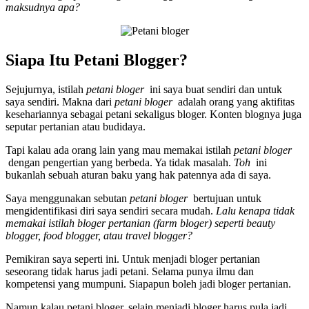
maksudnya apa?
Siapa Itu Petani Blogger?
Sejujurnya, istilah
petani bloger
ini saya buat sendiri dan untuk
saya sendiri. Makna dari
petani bloger
adalah orang yang aktifitas
kesehariannya sebagai petani sekaligus bloger. Konten blognya juga
seputar pertanian atau budidaya.
Tapi kalau ada orang lain yang mau memakai istilah
petani bloger
dengan pengertian yang berbeda. Ya tidak masalah.
Toh
ini
bukanlah sebuah aturan baku yang hak patennya ada di saya.
Saya menggunakan sebutan
petani bloger
bertujuan untuk
mengidentifikasi diri saya sendiri secara mudah.
Lalu kenapa tidak
memakai istilah bloger pertanian (farm bloger) seperti beauty
blogger, food blogger, atau travel blogger?
Pemikiran saya seperti ini. Untuk menjadi bloger pertanian
seseorang tidak harus jadi petani. Selama punya ilmu dan
kompetensi yang mumpuni. Siapapun boleh jadi bloger pertanian.
Namun kalau petani bloger, selain menjadi bloger harus pula jadi