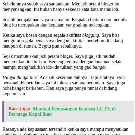
Sebelumnya sudah saya sampaikan. Menjadi petani bloger itu
menyenangkan. Itu bukan hanya sekedar kata-kata manis loh.
Sejauh pengalaman saya selama ini. Kegiatan bertani dan menulis
blog itu merupakan dua kegiatan yang saling melengkapi.
Ketika saya bosan dengan segala aktifitas
blogging
. Saya bisa
mengurai segala penat saya dengan aktifitas berkebun di ladang
maupun di rumah. Begitu pun sebaliknya.
Sejak memutuskan jadi petani bloger. Saya juga jadi mudah
menemukan ide tulisan. Bercengkerama dengan tanaman selalu
mampu menghadirkan ide-ide tulisan yang
gue banget
.
Hanya itu aja nih?
Ada sih keseruan lainnya. Tapi sifatnya lebih
personal. Kebetulan saya ini lulusan sarjana pertanian. Saya juga
hobi banget berkebun. Dan saya juga punya minat di bidang
kepenulisan.
Baca juga:
Manfaat Pemasangan Kamera CCTV di
Dermaga Kapal Ikan
Rasanya ada kepuasaan tersendiri ketika saya mampu menyatukan
ketiganya. Keilmuan saya, kesenangan saya, dan passion saya.