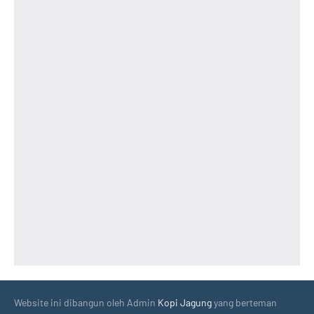
Website ini dibangun oleh Admin
Kopi Jagung
yang berteman