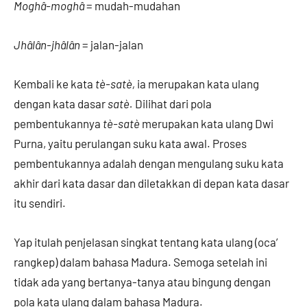
Moghâ-moghâ
= mudah-mudahan
Jhâlân-jhâlân
= jalan-jalan
Kembali ke kata
tè-satè,
ia merupakan kata ulang
dengan kata dasar
satè.
Dilihat dari pola
pembentukannya
tè-satè
merupakan kata ulang Dwi
Purna, yaitu perulangan suku kata awal. Proses
pembentukannya adalah dengan mengulang suku kata
akhir dari kata dasar dan diletakkan di depan kata dasar
itu sendiri.
Yap itulah penjelasan singkat tentang kata ulang (oca’
rangkep) dalam bahasa Madura. Semoga setelah ini
tidak ada yang bertanya-tanya atau bingung dengan
pola kata ulang dalam bahasa Madura.