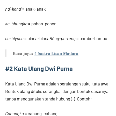
na’-kana’
= anak-anak
ka-bhungka
= pohon-pohon
sa-biyasa
= biasa-biasa
Rèng-perrèng
= bambu-bambu
Baca juga:
4 Sastra Lisan Madura
#2 Kata Ulang Dwi Purna
Kata Ulang Dwi Purna adalah perulangan suku kata awal.
Bentuk ulang ditulis serangkai dengan bentuk dasarnya
tanpa menggunakan tanda hubung (-). Contoh:
Cacangka
= cabang-cabang