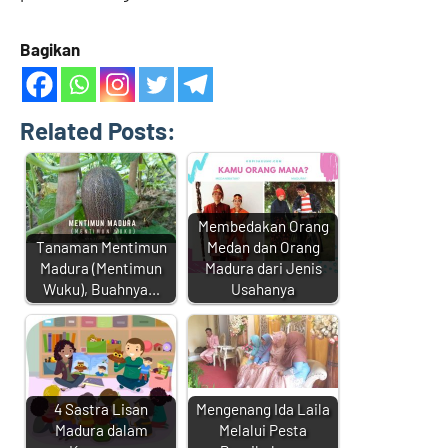
Bagikan
Related Posts:
Membedakan Orang
Tanaman Mentimun
Medan dan Orang
Madura (Mentimun
Madura dari Jenis
Wuku), Buahnya…
Usahanya
4 Sastra Lisan
Mengenang Ida Laila
Madura dalam
Melalui Pesta