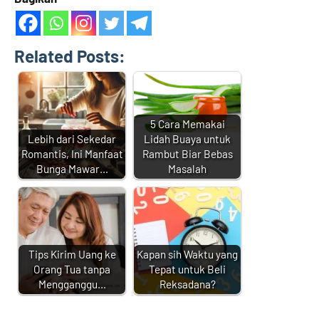
Related Posts:
5 Cara Memakai
Lebih dari Sekedar
Lidah Buaya untuk
Romantis, Ini Manfaat
Rambut Biar Bebas
Bunga Mawar…
Masalah
Tips Kirim Uang ke
Kapan sih Waktu yang
Orang Tua tanpa
Tepat untuk Beli
Mengganggu…
Reksadana?