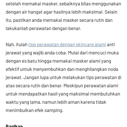
setelah memakai masker, sebaiknya bilas menggunakan
dengan air hangat agar hasilnya lebih maksimal. Selain
itu, pastikan anda memakai masker secara rutin dan
lakukanlah perawatan dengan benar.
Nah, itulah
tips perawatan dengan skincare alami
anti
jerawat yang wajib anda coba. Mulai dari mencuci muka
dengan es batu hingga memakai masker alami yang
efektif untuk menyembuhkan dan menghilangkan noda
jerawat. Jangan lupa untuk melakukan tips perawatan di
atas secara rutin dan benar. Meskipun perawatan alami
untuk mendapatkan hasil yang maksimal membutuhkan
waktu yang lama, namun lebih aman karena tidak
menimbulkan efek samping.
Bagikan