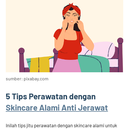
sumber: pixabay.com
5 Tips Perawatan dengan
Skincare Alami Anti Jerawat
Inilah tips jitu perawatan dengan skincare alami untuk