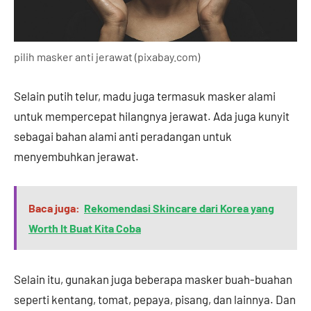
pilih masker anti jerawat (pixabay.com)
Selain putih telur, madu juga termasuk masker alami
untuk mempercepat hilangnya jerawat. Ada juga kunyit
sebagai bahan alami anti peradangan untuk
menyembuhkan jerawat.
Baca juga:
Rekomendasi Skincare dari Korea yang
Worth It Buat Kita Coba
Selain itu, gunakan juga beberapa masker buah-buahan
seperti kentang, tomat, pepaya, pisang, dan lainnya. Dan