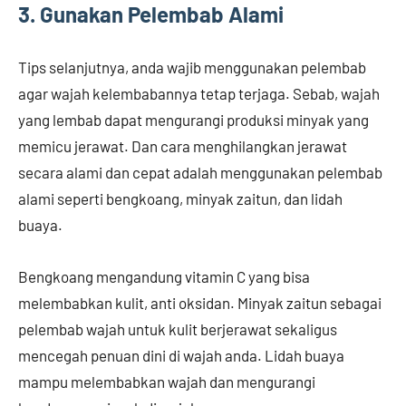
3. Gunakan Pelembab Alami
Tips selanjutnya, anda wajib menggunakan pelembab
agar wajah kelembabannya tetap terjaga. Sebab, wajah
yang lembab dapat mengurangi produksi minyak yang
memicu jerawat. Dan cara menghilangkan jerawat
secara alami dan cepat adalah menggunakan pelembab
alami seperti bengkoang, minyak zaitun, dan lidah
buaya.
Bengkoang mengandung vitamin C yang bisa
melembabkan kulit, anti oksidan. Minyak zaitun sebagai
pelembab wajah untuk kulit berjerawat sekaligus
mencegah penuan dini di wajah anda. Lidah buaya
mampu melembabkan wajah dan mengurangi