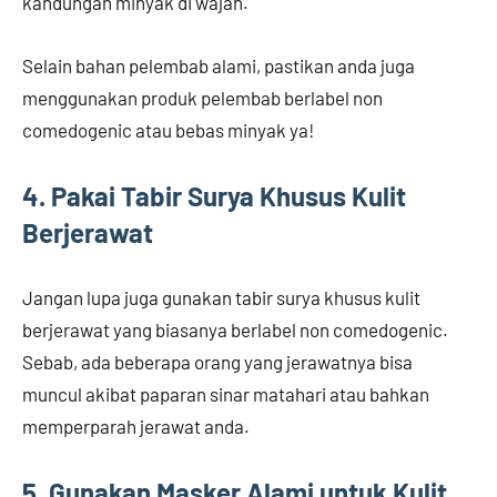
kandungan minyak di wajah.
Selain bahan pelembab alami, pastikan anda juga
menggunakan produk pelembab berlabel non
comedogenic atau bebas minyak ya!
4. Pakai Tabir Surya Khusus Kulit
Berjerawat
Jangan lupa juga gunakan tabir surya khusus kulit
berjerawat yang biasanya berlabel non comedogenic.
Sebab, ada beberapa orang yang jerawatnya bisa
muncul akibat paparan sinar matahari atau bahkan
memperparah jerawat anda.
5. Gunakan Masker Alami untuk Kulit