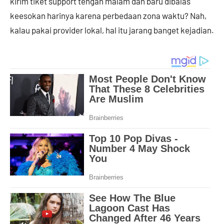
kirim tiket support tengah malam dan baru dibalas
keesokan harinya karena perbedaan zona waktu? Nah,
kalau pakai provider lokal, hal itu jarang banget kejadian.