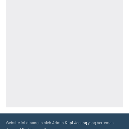
Website ini dibangun oleh Admin
Kopi Jagung
yang berteman