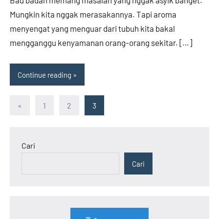
Bau badan memang masalah yang nggak asyik banget.
Mungkin kita nggak merasakannya. Tapi aroma
menyengat yang menguar dari tubuh kita bakal
mengganggu kenyamanan orang-orang sekitar. […]
Continue reading
Paginasi
Previous
«
1
2
3
Posts
pos
Cari
Cari